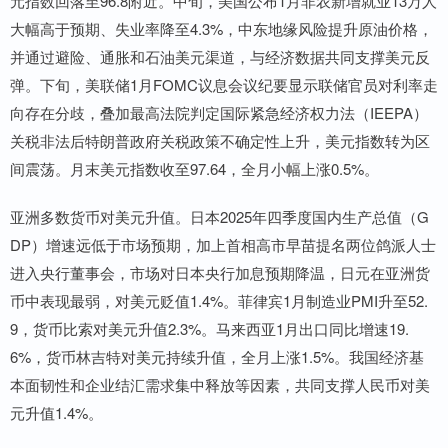
元指数回落至96.8附近。中旬，美国公布1月非农新增就业13万人
大幅高于预期、失业率降至4.3%，中东地缘风险提升原油价格，
并通过避险、通胀和石油美元渠道，与经济数据共同支撑美元反
弹。下旬，美联储1月FOMC议息会议纪要显示联储官员对利率走
向存在分歧，叠加最高法院判定国际紧急经济权力法（IEEPA）
关税非法后特朗普政府关税政策不确定性上升，美元指数转为区
间震荡。月末美元指数收至97.64，全月小幅上涨0.5%。
亚洲多数货币对美元升值。日本2025年四季度国内生产总值（G
DP）增速远低于市场预期，加上首相高市早苗提名两位鸽派人士
进入央行董事会，市场对日本央行加息预期降温，日元在亚洲货
币中表现最弱，对美元贬值1.4%。菲律宾1月制造业PMI升至52.
9，货币比索对美元升值2.3%。马来西亚1月出口同比增速19.
6%，货币林吉特对美元持续升值，全月上涨1.5%。我国经济基
本面韧性和企业结汇需求集中释放等因素，共同支撑人民币对美
元升值1.4%。