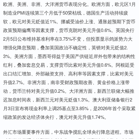
欧洲、美洲、非洲、大洋洲货币表现分化。欧洲方面，欧元区1月
制造业PMI连续第三个月低于50荣枯线，德国生产活动持续疲
软，欧元对美元贬值近1%。挪威受油价上涨、通胀超预期下货币
政策预期偏鹰等因素支撑，货币克朗对美元升值0.6%。英国央行
2月5日公布维持基准利率在3.75%不变，但投票显示鸽派势力大
增强化降息预期，叠加英国政治不确定性，英镑对美元贬值2.
3%。美洲方面，墨西哥得益于美国产供链近岸外包带来的结构性
红利，叠加套息交易，支撑货币比索对美元升值0.6%。阿根廷受
出口结汇增加、外部融资支持、高利率等因素支撑，比索对美元
升值2.7%。非洲方面，南非受财政预期改善、黄金价格上涨带
动，货币兰特对美元升值0.2%。大洋洲方面，新西兰联储大幅推
迟加息时间表，新西兰元对美元贬值1.3%。澳大利亚储备银行2
月3日宣布将现金利率上调25基点至3.85%，是2026年首个采取紧
缩政策的发达经济体央行，澳元对美元升值1.74%。
外汇市场重要事件方面，中东战争搅乱全球央行降息进程。市场