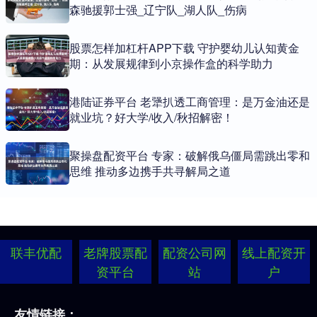
森驰援郭士强_辽宁队_湖人队_伤病
股票怎样加杠杆APP下载 守护婴幼儿认知黄金
期：从发展规律到小京操作盒的科学助力
港陆证券平台 老犟扒透工商管理：是万金油还是
就业坑？好大学/收入/秋招解密！
聚操盘配资平台 专家：破解俄乌僵局需跳出零和
思维 推动多边携手共寻解局之道
联丰优配
老牌股票配
配资公司网
线上配资开
资平台
站
户
友情链接：