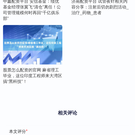
中鑫配资平台 安信基金：绩优
济南配资平台 试管夜针相关内
基金经理张翼飞“清仓”离任！公
容分享：注射后切勿剧烈活动_
司管理规模何时再回“千亿俱乐
治疗_药物_患者
部”
股票怎么配资的官网 麻省理工
毕业，这位印度工程师来大湾区
搞“黑科技”！
相关评论
本文评分
*