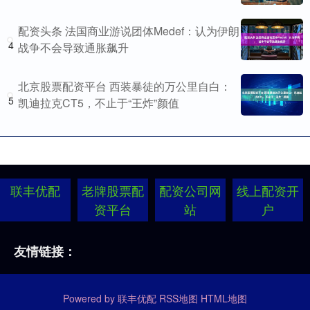
配资头条 法国商业游说团体Medef：认为伊朗
4
战争不会导致通胀飙升
北京股票配资平台 西装暴徒的万公里自白：
5
凯迪拉克CT5，不止于“王炸”颜值
联丰优配
老牌股票配
配资公司网
线上配资开
资平台
站
户
友情链接：
Powered by
联丰优配
RSS地图
HTML地图