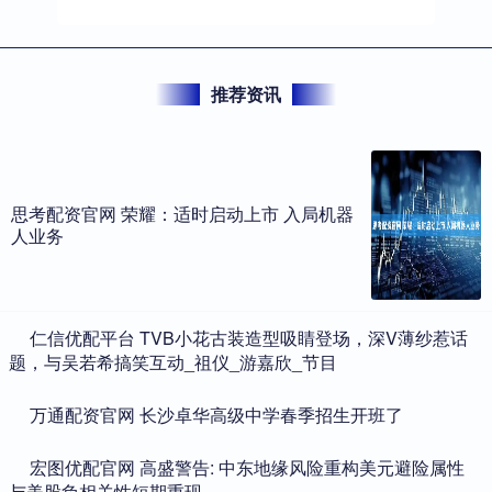
推荐资讯
思考配资官网 荣耀：适时启动上市 入局机器
人业务
​仁信优配平台 TVB小花古装造型吸睛登场，深V薄纱惹话
题，与吴若希搞笑互动_祖仪_游嘉欣_节目
​万通配资官网 长沙卓华高级中学春季招生开班了
​宏图优配官网 高盛警告: 中东地缘风险重构美元避险属性
与美股负相关性短期重现