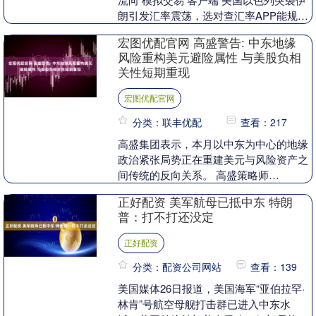
朗引发汇率震荡，选对查汇率APP能规避
风险、节省成本。以下逐一列出主流APP
宏图优配官网 高盛警告: 中东地缘
优....
风险重构美元避险属性 与美股负相
关性短期重现
宏图优配官网
分类：联丰优配
查看：217
高盛集团表示，本月以中东为中心的地缘
政治紧张局势正在重建美元与风险资产之
间传统的反向关系。 高盛策略师
StuartJenkins、TeresaAlves和Isa....
正好配资 美军航母已抵中东 特朗
普：打不打还没定
正好配资
分类：配资公司网站
查看：139
美国媒体26日报道，美国海军“亚伯拉罕·
林肯”号航空母舰打击群已进入中东水