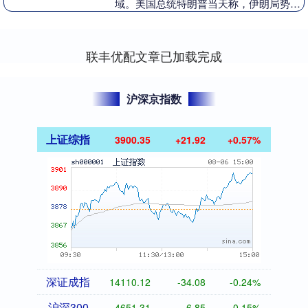
域。美国总统特朗普当天称，伊朗局势
仍“处于变化之中”，他已派遣一支比美军
在委内瑞拉周边....
联丰优配文章已加载完成
沪深京指数
上证综指
3900.35
+21.92
+0.57%
深证成指
14110.12
-34.08
-0.24%
沪深300
4651.31
-6.85
-0.15%