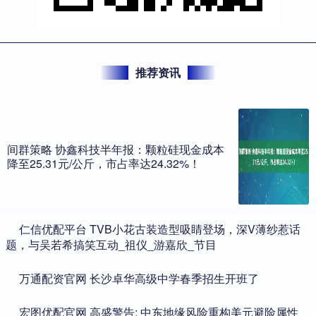
推荐资讯
间群策略 协鑫科技半年报：颗粒硅现金成本
降至25.31元/公斤，市占率达24.32%！
​仁信优配平台 TVB小花古装造型吸睛登场，深V薄纱惹话
题，与吴若希搞笑互动_祖仪_游嘉欣_节目
​万通配资官网 长沙卓华高级中学春季招生开班了
​宏图优配官网 高盛警告: 中东地缘风险重构美元避险属性