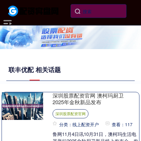
联丰优配 相关话题
深圳股票配资官网 澳柯玛厨卫
2025年金秋新品发布
深圳股票配资官网
分类：线上配资开户
查看：117
鲁网11月4日讯10月31日，澳柯玛生活电
器举行2025金秋厨卫新品线上发布会。发