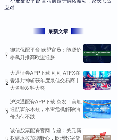
​小麦配资平台 高考前孩子情绪波动，家长怎么
应对
最新文章
御龙优配平台 欧盟官员：能源价
1
格飙升推高欧盟通胀
大通证券APP下载 刚刚 ATFX在
香港封神斩获年度最佳交易商十
2
大名师双料大奖
沪深通配资APP下载 突发！美舰
通航霍尔木兹，水雷危机解除油
3
价为何不跌
诚信股票配资官网 专题：美元霸
权碾压拉加德野心，欧洲数字货