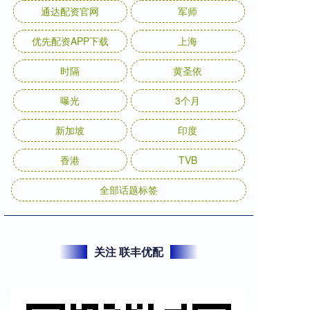
通达配资官网
军师
优先配资APP下载
上海
时隔
黄圣依
曝光
3个月
新加坡
印度
香港
TVB
全部话题标签
关注 联丰优配