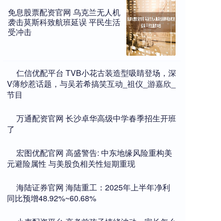
免息股票配资官网 乌克兰无人机
袭击莫斯科致航班延误 平民生活
受冲击
​仁信优配平台 TVB小花古装造型吸睛登场，深
V薄纱惹话题，与吴若希搞笑互动_祖仪_游嘉欣_
节目
​万通配资官网 长沙卓华高级中学春季招生开班
了
​宏图优配官网 高盛警告: 中东地缘风险重构美
元避险属性 与美股负相关性短期重现
​海陆证券官网 海陆重工：2025年上半年净利
同比预增48.92%~60.68%