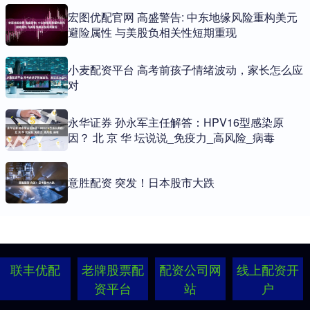
宏图优配官网 高盛警告: 中东地缘风险重构美元
避险属性 与美股负相关性短期重现
小麦配资平台 高考前孩子情绪波动，家长怎么应
对
永华证券 孙永军主任解答：HPV16型感染原
因？ 北 京 华 坛说说_免疫力_高风险_病毒
意胜配资 突发！日本股市大跌
联丰优配
老牌股票配
配资公司网
线上配资开
资平台
站
户