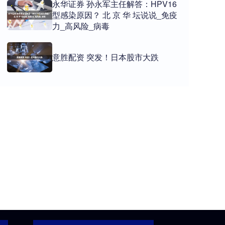
永华证券 孙永军主任解答：HPV16
型感染原因？ 北 京 华 坛说说_免疫
力_高风险_病毒
意胜配资 突发！日本股市大跌